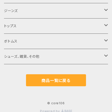
ジーンズ
デニムパンツ
トップス
デニムジャケット
ヴィンテージ
ボトムス
デッドストック
現行‥レプリカ
ヴィンテージ
シューズ、雑貨、その他
ユーズド
デッドストック
現行‥レプリカ
ヴィンテージ
商品一覧に戻る
ユーズド
現行‥レプリカ
© core106
Powered by