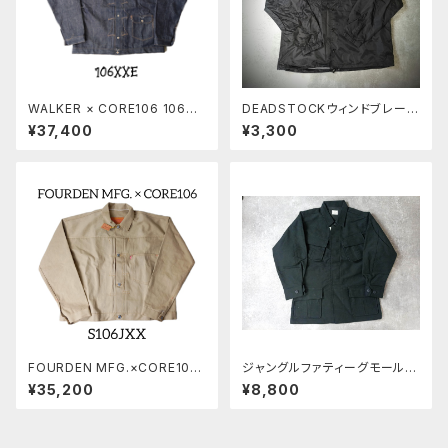
WALKER × CORE106 106XX
DEADSTOCKウィンドブレーカ
E
ー B.Squad
¥37,400
¥3,300
FOURDEN MFG.×CORE106
ジャングルファティーグモールス
「S106JXX」 14oz BEIGE DE
キンジャケット
¥35,200
¥8,800
NIM