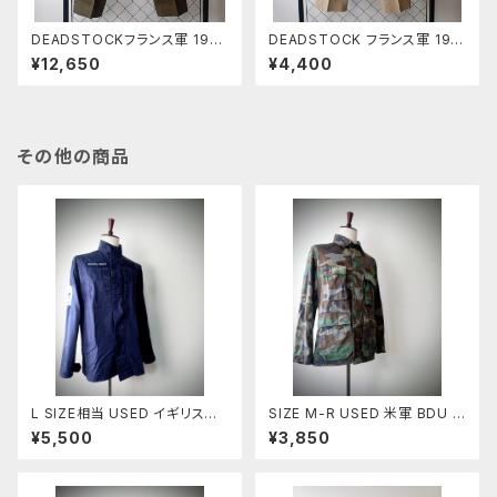
DEADSTOCKフランス軍 1950
DEADSTOCK フランス軍 197
～60年代 M-52ウールトラウザ
0〜1980年代 AIR FORCE ド
¥12,650
¥4,400
ーズ ツータックウエストカスタム
レスパンツ
その他の商品
L SIZE相当 USED イギリス軍
SIZE M-R USED 米軍 BDU J
ROYAL NAVY コンバットジャケ
ACKET ウッドランドカモ 前期
¥5,500
¥3,850
ット(6)
型 ノンリップ(4)