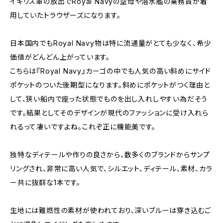
イギリス軍の放出でRoyal Navyの空母や潜水艦の乗務員が着
用していたトラウザーズになります。
日本国内でもRoyal Navy物は特に流通量がとても少なく、希少
価値がどんどん上がっています。
こちらは『Royal Navy』カーゴの中でも人気の高い斜めにサイド
ポケットのついた後期型になります。斜めにポケットがつく理由と
して、狭い船内で座った状態でものを出し入れしやすい為だそう
です。結果としてそのデザインが現代のファッションに受け入れら
れるって凄いですよね。これぞ正に機能美です。
独特なディテールや作りの良さから、数多くのブランドからサンプ
リングされ、非常に高い人気で、シルエット、ディテール、素材、カラ
ー共に抜群な1本です。
生地には難燃性の素材が使われており、深いブルーは穿き込むご