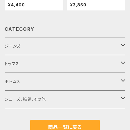
MY Tシャツ Mサイズ
ニングTシャツ Mサイズ
¥4,400
¥3,850
CATEGORY
ジーンズ
デニムパンツ
トップス
デニムジャケット
ヴィンテージ
ボトムス
デッドストック
現行‥レプリカ
ヴィンテージ
シューズ、雑貨、その他
ユーズド
デッドストック
現行‥レプリカ
ヴィンテージ
商品一覧に戻る