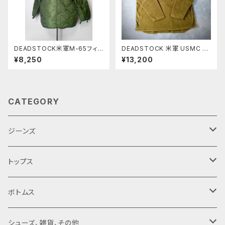
DEADSTOCK米軍M-65フィ
DEADSTOCK 米軍 USMC プ
ールドジャケットライナー
ルオーバー フリースライナー C
¥8,250
¥13,200
OYOTE BROWN
CATEGORY
ジーンズ
デニムパンツ
トップス
デニムジャケット
ヴィンテージ
ボトムス
デッドストック
現行‥レプリカ
ヴィンテージ
シューズ、雑貨、その他