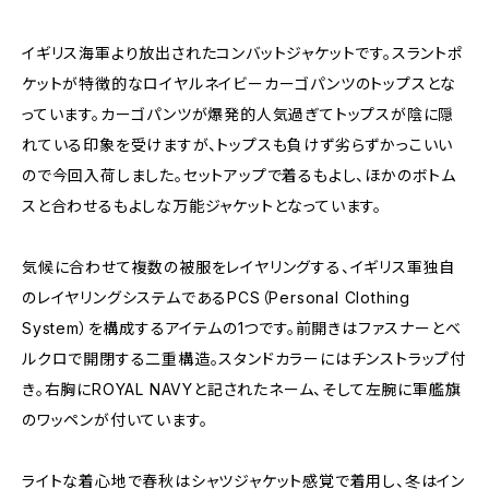
イギリス海軍より放出されたコンバットジャケットです。スラントポ
ケットが特徴的なロイヤルネイビーカーゴパンツのトップスとな
っています。カーゴパンツが爆発的人気過ぎてトップスが陰に隠
れている印象を受けますが、トップスも負けず劣らずかっこいい
ので今回入荷しました。セットアップで着るもよし、ほかのボトム
スと合わせるもよしな万能ジャケットとなっています。
気候に合わせて複数の被服をレイヤリングする、イギリス軍独自
のレイヤリングシステムであるPCS（Personal Clothing
System）を構成するアイテムの1つです。前開きはファスナーとベ
ルクロで開閉する二重構造。スタンドカラーにはチンストラップ付
き。右胸にROYAL NAVYと記されたネーム、そして左腕に軍艦旗
のワッペンが付いています。
ライトな着心地で春秋はシャツジャケット感覚で着用し、冬はイン