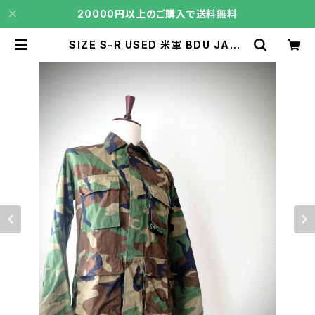
20000円以上のご購入で送料無料
SIZE S-R USED 米軍 BDU JACK
ET ウッドランドカモ 前期型 ノンリッ
プ 6) | core106