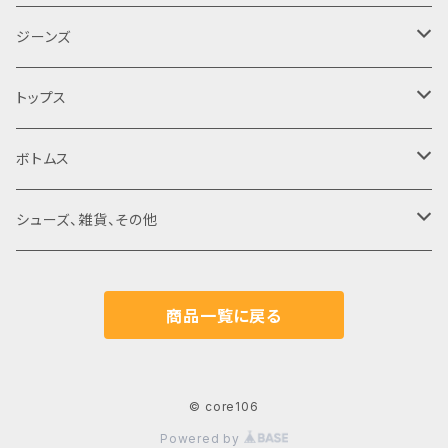
ジーンズ
デニムパンツ
トップス
デニムジャケット
ヴィンテージ
ボトムス
デッドストック
現行‥レプリカ
ヴィンテージ
シューズ、雑貨、その他
ユーズド
デッドストック
現行‥レプリカ
ヴィンテージ
商品一覧に戻る
ユーズド
現行‥レプリカ
© core106
Powered by