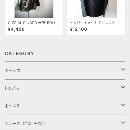
SIZE M-R USED 米軍 BDU J
イタリーチャイナ モールスキン
ACKET ウッドランドカモ 前期
ジャケット
¥4,400
¥12,100
型 ノンリップ(5)
CATEGORY
ジーンズ
デニムパンツ
トップス
デニムジャケット
ヴィンテージ
ボトムス
デッドストック
現行‥レプリカ
ヴィンテージ
シューズ、雑貨、その他