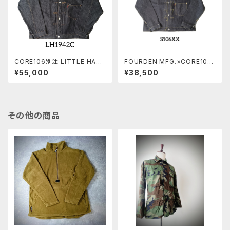
CORE106別注 LITTLE HAN
FOURDEN MFG.×CORE106
D LH1942C jacket
「S106XX」 15oz
¥55,000
¥38,500
その他の商品