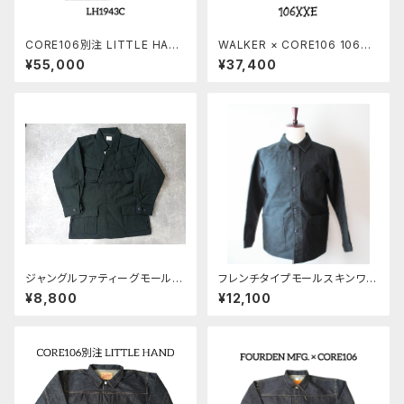
CORE106別注 LITTLE HAN
WALKER × CORE106 106XX
D LH1943C JACKET
E
¥55,000
¥37,400
ジャングルファティーグモールス
フレンチタイプモールスキンワー
キンジャケット
クジャケット
¥8,800
¥12,100