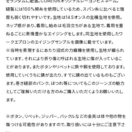
をランダムに配置。CORE106オリジナルレーヨンピスネーム。
縫製には100%綿糸を使用しているため、スパン糸に比べると強
度も弱く切れやすいです。生地は14.5オンスの生機生地を使用。
ネップ感があり、着用し始めは毛羽立ちがある生地で、着用を重
ねるごとに表情豊かなエイジングをします。同生地を使用したワ
ークエプロンのエイジングサンプルを画像に載せています。
※当時を表現するにあたり旧式の力織機を使用し生地が織られ
ています、それにより折り傷と呼ばれる生地に傷が入っているこ
とがあります。またボタンやリベットに鉄や銅を使用しております。
使用していくうちに錆が出たり、すでに錆の出ているものもござい
ます。巻き縫部のパンク、ほつれ等についてもこのジーンズの魅力
としてご理解いただける方のみご購入いただくようお願いいたし
ます。
※ボタン、リベット、ジッパー、バックルなどの金具は体や他の物を
傷つける可能性がありますので、取り扱いには十分にご注意下さ