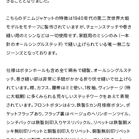
きることとなりました。
こちらのデニムジャケットの特徴は1940年代の第二次世界大戦
モデルをモチーフに製作されていますが、チェーンステッチや巻き
縫い用のミシンなどは一切使用せず、家庭用のミシンのみ（一本
針のオールシングルステッチ）で縫い上げられている唯一無二な
ジーンズとなっております。
仕様はボタンホールも含め全て綿糸で縫製、オールシングルステ
ッチ、巻き縫い部は非常に手間がかかる折り伏せ縫いで仕上げら
れています。襟、カフス、腰帯はミミ使い、1枚袖、ヴィンテージ（特
に大戦期）に多くみられる荒々しいステッチワークをあえて表現
されています。フロントボタンは4つ、鉄製Sカン月桂樹ボタン、ポ
ケットフラップあり、フラップ裏はベージュのヘリンボーンツイル、
シンチバックは鉄製刻印入りヤスリバックル、リベットは鉄製銅メ
ッキ無刻印リベットと銅製刻印入りリベット、銅製無刻印リベット