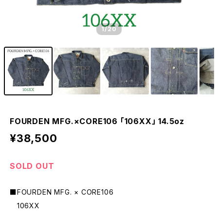
1
/20
FOURDEN MFG.×CORE106 「106XX」 14.5oz
¥38,500
SOLD OUT
■FOURDEN MFG. × CORE106
106XX